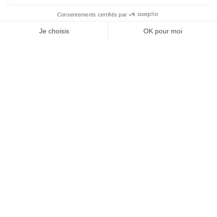
+33 (0)2 99 52 76 76
ACCUEIL@DOMAINEDECICE.COM